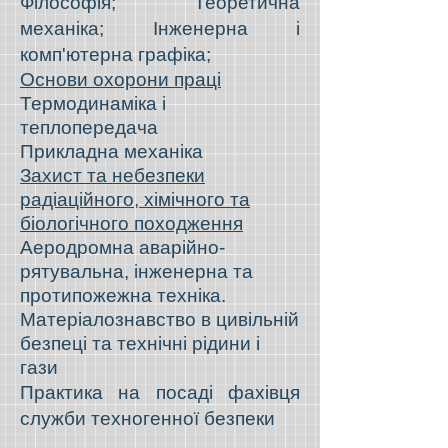
Філософія; Теоретична
механіка; Інж
енерна і
комп'ютерна графіка;
Основи охорони праці
Термодинаміка і
теплопередача
Прикладна механіка
Захист та небезпеки
радіаційного, хімічного та
біологічного походження
Аеродромна аварійно-
рятувальна, інженерна та
протипожежна техніка.
Матеріалознавство в цивільній
безпеці та технічні рідини і
гази
Практика на посаді фахівця
служби техногенної безпеки