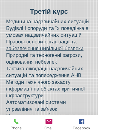
Третій курс
Медицина надзвичайних ситуацій
Будівлі і споруди та їх поведінка в
умовах надзвичайних ситуацій
Правові основи організації та
забезпечення цивільної безпеки
Природні та техногенні загрози,
оцінювання небезпек
Тактика ліквідації надзвичайних
ситуацій та попередження АНВ
Методи технічного захасту
інформації на об'єктах критичної
інфраструктури
Автоматизовані системи
управління та зв'язок
Організація аварійно-рятувальних
та інших невідкладних робіт
Phone
Email
Facebook
Практика на посаді інженера
служби техногенної безпеки.