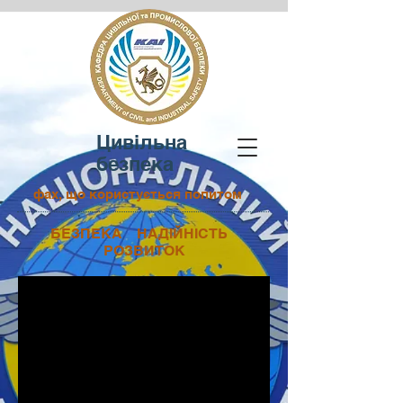
Цивільна
безпека
фах, що користується попитом
БЕЗПЕКА НАДІЙНІСТЬ
РОЗВИТОК