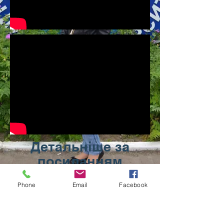
Детальніше за
посиланням
https://www.youtube.com/channel/U
Phone
Email
Facebook
CDrqLDN5PTOqg3fAAIRFMgQ