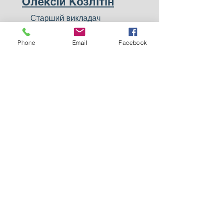
Олексій Козлітін
Старший викладач
Phone
Email
Facebook
Наталія Кічата