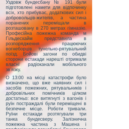
Уздовж бундесбану № 191 були
підготовлені намети для відпочинку
всіх, хто прибуває, додаткових сил і
добровольців-жителів, а частина
поранених переміщали в
розташовану в 270 метрах гімназію.
Професійна пожежна команда м
Гільдесхайм представила в
розпорядження працюючих
вогнеборців тунельно-рятувальний
поїзд. Бойові загони по обидві
сторони естакади нарешті отримали
власні радіоканали мобільного
зв'язку.
О 13:00 на місці катастрофи було
визначено, що вже наявних сил і
засобів пожежних, рятувальників і
добровільних помічників цілком
достатньо: все витягнуті з вагонів і
руїн постраждалі були переміщені в
безпечне місце. Роботи тривали.
Руїни естакади розтягували три
танка бундесверу. Залізнична
пожежна частина з Машена і