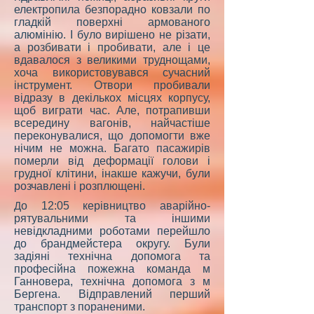
електропила безпорадно ковзали по
гладкій поверхні армованого
алюмінію. І було вирішено не різати,
а розбивати і пробивати, але і це
вдавалося з великими труднощами,
хоча використовувався сучасний
інструмент. Отвори пробивали
відразу в декількох місцях корпусу,
щоб виграти час. Але, потрапивши
всередину вагонів, найчастіше
переконувалися, що допомогти вже
нічим не можна. Багато пасажирів
померли від деформації голови і
грудної клітини, інакше кажучи, були
розчавлені і розплющені.
Д
о 12:05 керівництво аварійно-
рятувальними та іншими
невідкладними роботами перейшло
до брандмейстера округу. Були
задіяні технічна допомога та
професійна пожежна команда м
Ганновера, технічна допомога з м
Бергена. Відправлений перший
транспорт з пораненими.