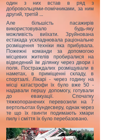
один з них встав в ряд з
добровольцями-помічниками, за ним
другий, третій ...
Але більшість пасажирів
використовувало будь-яку
можливість виїхати. Зруйнована
естакада ускладнювала раціональне
розміщення техніки яка прибувала.
Пожежні команди за допомогою
місцевих жителів пробиралися на
відведений їм ділянку через двори і
поля. Постраждалих розміщували в
наметах, в приміщенні складу, в
спортзалі. Лікарі - через годину на
місці катастрофи їх було вже 50 -
надавали першу допомогу, готували
до евакуації. Спочатку
тяжкопоранених перевозили на 7
вертольотах бундесверу, однак через
те що їх гвинти подимають хмари
пилу і сміття їх було перебазовано.