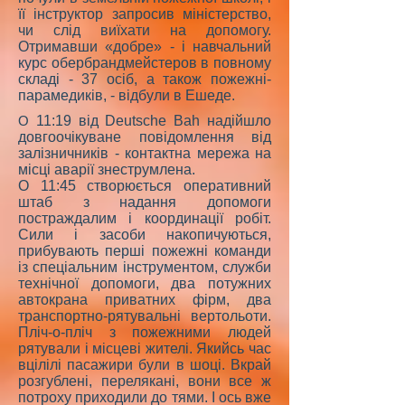
її інструктор запросив міністерство,
чи слід виїхати на допомогу.
Отримавши «добре» - і навчальний
курс обербрандмейстеров в повному
складі - 37 осіб, а також пожежні-
парамедиків, - відбули в Ешеде.
О
11:19 від Deutsche Bah надійшло
довгоочікуване повідомлення від
залізничників - контактна мережа на
місці аварії знеструмлена.
О 11:45 створюється оперативний
штаб з надання допомоги
постраждалим і координації робіт.
Сили і засоби накопичуються,
прибувають перші пожежні команди
із спеціальним інструментом, служби
технічної допомоги, два потужних
автокрана приватних фірм, два
транспортно-рятувальні вертольоти.
Пліч-о-пліч з пожежними людей
рятували і місцеві жителі. Якийсь час
вцілілі пасажири були в шоці. Вкрай
розгублені, перелякані, вони все ж
потроху приходили до тями. І ось вже