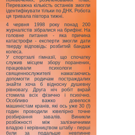
Переважна кількість останків змогли
ідентифікувати тільки по ДНК. Робота
ця тривала півтора тижні.
4 червня 1998 року понад 200
журналістів зібралися на брифінг. На
головне питання - яка причина
катастрофи - експерти змогли дати
тверду відповідь: розбитий бандаж
колеса.
У спортзалі гімназії, що спочатку
служив місцем збору поранених,
працювали психологи і
священнослужителі намагаючись
допомогти родичам постраждалих
знайти хоча б відносну душевну
рівновагу. Друга ніч робіт вкрай
стомила всіх фізично і психічно.
Особливо важко довелося
машиністам кранів, які ось уже 30 (!)
годин проводили ювелірно точне
розбирання завалів. Виникли
розбіжності між залізничними
владою і керівництвом штабу - перші
були за подальше невпинне