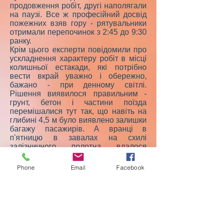
продовження робіт, другі наполягали
на паузі. Все ж професійний досвід
пожежних взяв гору - рятувальники
отримали перепочинок з 2:45 до 9:30
ранку.
Крім цього експерти повідомили про
ускладнення характеру робіт в місці
колишньої естакади, які потрібно
вести вкрай уважно і обережно,
бажано - при денному світлі.
Рішення виявилося правильним -
грунт, бетон і частини поїзда
перемішалися тут так, що навіть на
глибині 4,5 м було виявлено залишки
багажу пасажирів. А вранці в
п'ятницю в завалах на схилі
залізничного полотна вдалося
відшукати ще кілька трупів -
ймовірно, їх викинуло з вагонів при
Phone
Email
Facebook
ударі об естакаду. Розібравши
залишки останніх частин естакади,
виявили ще три трупи. І ось, нарешті,
останні з знайдених предметів були
зареєстровані і передані
поліцейським, а пожежні приступили