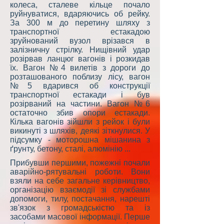
колеса, сталеве кільце почало
руйнуватися, вдаряючись об рейку.
За 300 м до перетину шляху з
транспортної естакадою
зруйнований вузол врізався в
залізничну стрілку. Нищівний удар
розірвав ланцюг вагонів і розкидав
їх. Вагон №4 вилетів з дороги до
розташованого поблизу лісу, вагон
№5 вдарився об конструкції
транспортної естакади і був
розірваний на частини. Вагон №6
остаточно збив опори естакади.
Кілька вагонів зійшли з рейок і були
викинуті з шляхів, деякі зіткнулися. У
підсумку - моторошна мішанина з
ґрунту, бетону, сталі, алюмінію ...
Прибувши першими, пожежні почали
аварійно-рятувальні роботи. Вони
взяли на себе загальне керівництво,
організацію взаємодії зі службами
допомоги, тилу, постачання, нарешті
зв'язок з громадськістю та із
засобами масової інформації. Перше