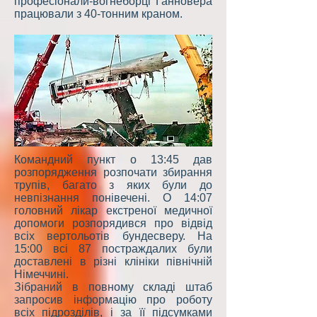
професіонали-вогнеборці Ганновера
працювали з 40-тонним краном.
Командний пункт о 13:45 дав
розпорядження розпочати збирання
трупів, багато з яких були до
невпізнання понівечені. О 14:07
головний лікар екстреної медичної
допомоги розпорядився про відвід
всіх вертольотів бундесверу. На
15:00 всі 87 постраждалих були
доставлені в різні клініки північній
Німеччині.
Зібраний в повному складі штаб
запросив інформацію про роботу
всіх підрозділів, і за її підсумками