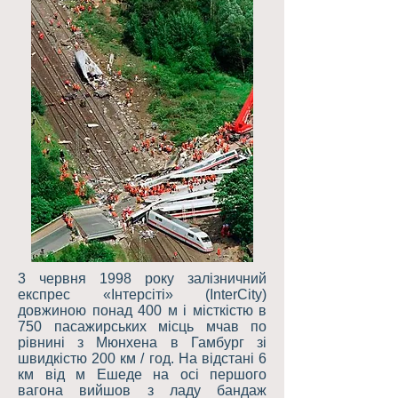
3 червня 1998 року залізничний
експрес «Інтерсіті» (InterCity)
довжиною понад 400 м і місткістю в
750 пасажирських місць мчав по
рівнині з Мюнхена в Гамбург зі
швидкістю 200 км / год. На відстані 6
км від м Ешеде на осі першого
вагона вийшов з ладу бандаж