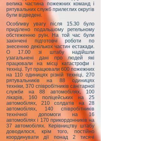
велика частина пожежних команд і
рятувальних служб прилеглих округів
були відведені
.
Особливу увагу після 15.30 було
приділено подальшому ретельному
обстеженню руїн. На той час були
закінчені підготовчі роботи по
знесенню декількох частин естакади.
О 17.00 зі штабу надійшли
узагальнені дані про людей які
працювали на місці катастрофи і
техніці. Тут працювали 600 пожежних
на 110 одиницях різній техніці, 270
рятувальників на 88 одиницях
техніки, 370 співробітників санітарної
служби на 88 автомобілях, 100
лікарів, 160 поліцейських на 25
автомобілях, 210 солдатів на 28
автомобілях, 140 співробітників
технічної допомоги на 16
автомобілях і 170 прикордонників на
37 автомобілях. Керівництву штабу
доводилося, крім того, постійно
координувати дії понад 2 тисячі