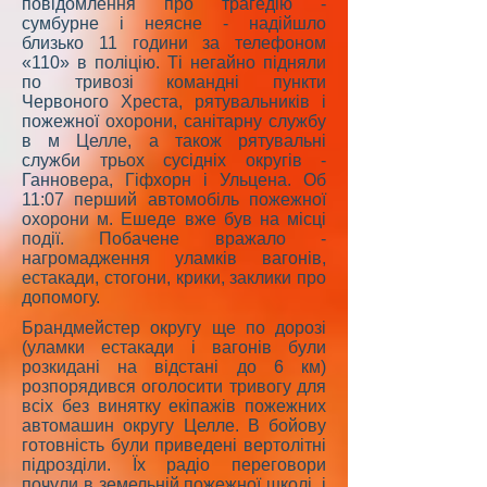
повідомлення про трагедію -
сумбурне і неясне - надійшло
близько 11 години за телефоном
«110» в поліцію. Ті негайно підняли
по тривозі командні пункти
Червоного Хреста, рятувальників і
пожежної охорони, санітарну службу
в м Целле, а також рятувальні
служби трьох сусідніх округів -
Ганновера, Гіфхорн і Ульцена. Об
11:07 перший автомобіль пожежної
охорони м. Ешеде вже був на місці
події. Побачене вражало -
нагромадження уламків вагонів,
естакади, стогони, крики, заклики про
допомогу.
Брандмейстер округу ще по дорозі
(уламки естакади і вагонів були
розкидані на відстані до 6 км)
розпорядився оголосити тривогу для
всіх без винятку екіпажів пожежних
автомашин округу Целле. В бойову
готовність були приведені вертолітні
підрозділи. Їх радіо переговори
почули в земельній пожежної школі, і