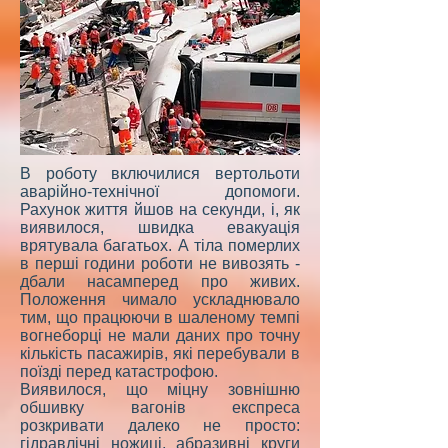
В роботу включилися вертольоти
аварійно-технічної допомоги.
Рахунок життя йшов на секунди, і, як
виявилося, швидка евакуація
врятувала багатьох. А тіла померлих
в перші години роботи не вивозять -
дбали насамперед про живих.
Положення чимало ускладнювало
тим, що працюючи в шаленому темпі
вогнеборці не мали даних про точну
кількість пасажирів, які перебували в
поїзді перед катастрофою.
Виявилося, що міцну зовнішню
обшивку вагонів експреса
розкривати далеко не просто:
гідравлічні ножиці, абразивні круги