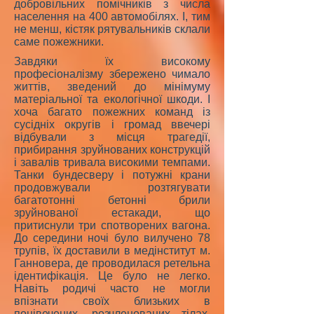
добровільних помічників з числа
населення на 400 автомобілях. І, тим
не менш, кістяк рятувальників склали
саме пожежники.
Завдяки їх високому
професіоналізму збережено чимало
життів, зведений до мінімуму
матеріальної та екологічної шкоди. І
хоча багато пожежних команд із
сусідніх округів і громад ввечері
відбували з місця трагедії,
прибирання зруйнованих конструкцій
і завалів тривала високими темпами.
Танки бундесверу і потужні крани
продовжували розтягувати
багатотонні бетонні брили
зруйнованої естакади, що
притиснули три спотворених вагона.
До середини ночі було вилучено 78
трупів, їх доставили в медінститут м.
Ганновера, де проводилася ретельна
ідентифікація. Це було не легко.
Навіть родичі часто не могли
впізнати своїх близьких в
понівечених, розчленованих тілах.